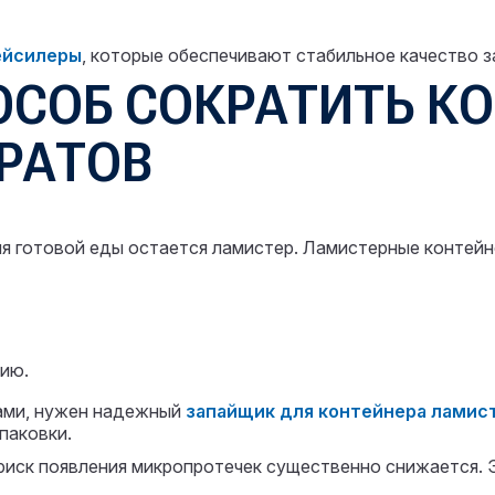
ейсилеры
, которые обеспечивают стабильное качество з
ОСОБ СОКРАТИТЬ К
ВРАТОВ
ля готовой еды остается ламистер. Ламистерные контей
ию.
дами, нужен надежный
запайщик для контейнера
ламис
паковки.
риск появления микропротечек существенно снижается. 